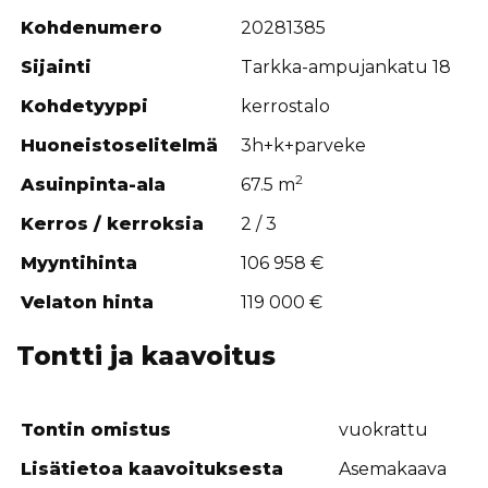
Kohdenumero
20281385
Sijainti
Tarkka-ampujankatu 18
Kohdetyyppi
kerrostalo
Huoneistoselitelmä
3h+k+parveke
2
Asuinpinta-ala
67.5 m
Kerros / kerroksia
2 / 3
Myyntihinta
106 958 €
Velaton hinta
119 000 €
Tontti ja kaavoitus
Tontin omistus
vuokrattu
Lisätietoa kaavoituksesta
Asemakaava