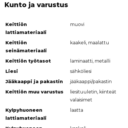
Kunto ja varustus
Keittiön
muovi
lattiamateriaali
Keittiön
kaakeli, maalattu
seinämateriaali
Keittiön työtasot
laminaatti, metalli
Liesi
sähköliesi
Jääkaappi ja pakastin
jääkaappi/pakastin
Keittiön muu varustus
liesituuletin, kiinteät
valaisimet
Kylpyhuoneen
laatta
lattiamateriaali