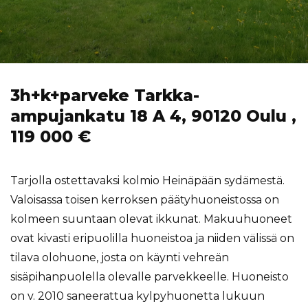
3h+k+parveke Tarkka-
ampujankatu 18 A 4, 90120 Oulu ,
119 000 €
Tarjolla ostettavaksi kolmio Heinäpään sydämestä.
Valoisassa toisen kerroksen päätyhuoneistossa on
kolmeen suuntaan olevat ikkunat. Makuuhuoneet
ovat kivasti eripuolilla huoneistoa ja niiden välissä on
tilava olohuone, josta on käynti vehreän
sisäpihanpuolella olevalle parvekkeelle. Huoneisto
on v. 2010 saneerattua kylpyhuonetta lukuun