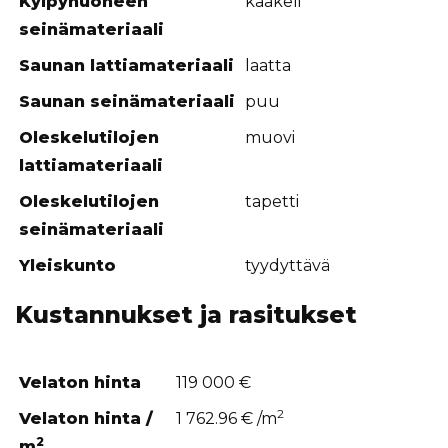
Kylpyhuoneen
kaakeli
seinämateriaali
Saunan lattiamateriaali
laatta
Saunan seinämateriaali
puu
Oleskelutilojen
muovi
lattiamateriaali
Oleskelutilojen
tapetti
seinämateriaali
Yleiskunto
tyydyttävä
Kustannukset ja rasitukset
Velaton hinta
119 000 €
2
Velaton hinta /
1 762.96 € /m
2
m