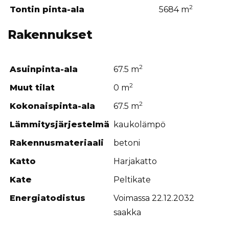
2
Tontin pinta-ala
5684 m
Rakennukset
2
Asuinpinta-ala
67.5 m
2
Muut tilat
0 m
2
Kokonaispinta-ala
67.5 m
Lämmitysjärjestelmä
kaukolämpö
Rakennusmateriaali
betoni
Katto
Harjakatto
Kate
Peltikate
Energiatodistus
Voimassa 22.12.2032
saakka