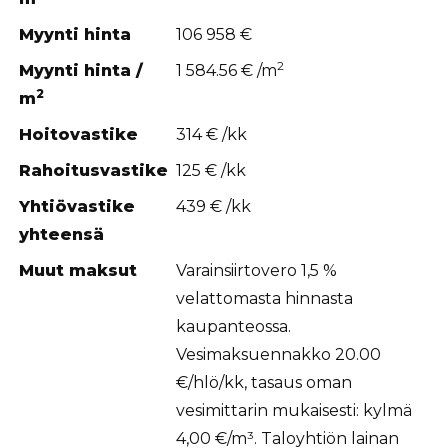
Myynti hinta
106 958 €
2
Myynti hinta /
1 584.56 € /m
2
m
Hoitovastike
314 € /kk
Rahoitusvastike
125 € /kk
Yhtiövastike
439 € /kk
yhteensä
Muut maksut
Varainsiirtovero 1,5 %
velattomasta hinnasta
kaupanteossa.
Vesimaksuennakko 20.00
€/hlö/kk, tasaus oman
vesimittarin mukaisesti: kylmä
4,00 €/m³. Taloyhtiön lainan