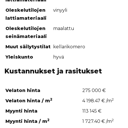
Oleskelutilojen
vinyyli
lattiamateriaali
Oleskelutilojen
maalattu
seinämateriaali
Muut säilytystilat
kellarikomero
Yleiskunto
hyvä
Kustannukset ja rasitukset
Velaton hinta
275 000 €
2
2
Velaton hinta / m
4 198.47 € /m
Myynti hinta
113 145 €
2
2
Myynti hinta / m
1 727.40 € /m