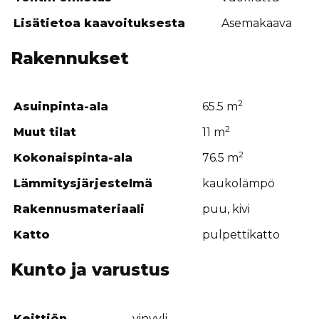
Lisätietoa kaavoituksesta
Asemakaava
Rakennukset
2
Asuinpinta-ala
65.5 m
2
Muut tilat
11 m
2
Kokonaispinta-ala
76.5 m
Lämmitysjärjestelmä
kaukolämpö
Rakennusmateriaali
puu, kivi
Katto
pulpettikatto
Kunto ja varustus
Keittiön
vinyyli