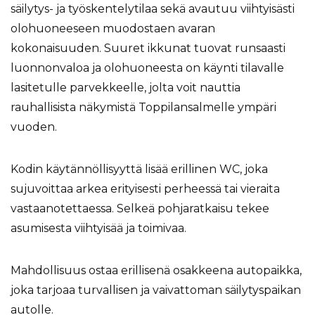
säilytys- ja työskentelytilaa sekä avautuu viihtyisästi
olohuoneeseen muodostaen avaran
kokonaisuuden. Suuret ikkunat tuovat runsaasti
luonnonvaloa ja olohuoneesta on käynti tilavalle
lasitetulle parvekkeelle, jolta voit nauttia
rauhallisista näkymistä Toppilansalmelle ympäri
vuoden.
Kodin käytännöllisyyttä lisää erillinen WC, joka
sujuvoittaa arkea erityisesti perheessä tai vieraita
vastaanotettaessa. Selkeä pohjaratkaisu tekee
asumisesta viihtyisää ja toimivaa.
Mahdollisuus ostaa erillisenä osakkeena autopaikka,
joka tarjoaa turvallisen ja vaivattoman säilytyspaikan
autolle.