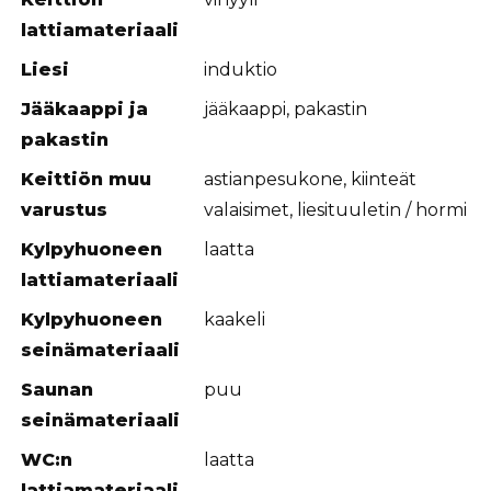
lattiamateriaali
Liesi
induktio
Jääkaappi ja
jääkaappi, pakastin
pakastin
Keittiön muu
astianpesukone, kiinteät
varustus
valaisimet, liesituuletin / hormi
Kylpyhuoneen
laatta
lattiamateriaali
Kylpyhuoneen
kaakeli
seinämateriaali
Saunan
puu
seinämateriaali
WC:n
laatta
lattiamateriaali