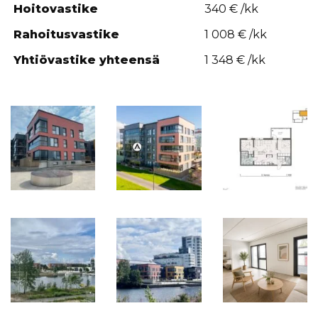
Hoitovastike
340 € /kk
Rahoitusvastike
1 008 € /kk
Yhtiövastike yhteensä
1 348 € /kk