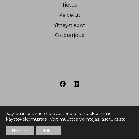
Tietoa
Palvelut
Yhteystiedot
Ostotarjous
Käytämme sivustolla evästeitä parantaaksemme
käyttökokemustasi. Voit muuttaa valintojasi
asetuksista
.
Hyväksy
Hylkää
© 2026 Kiinteistövälitys Arbelius LKV.