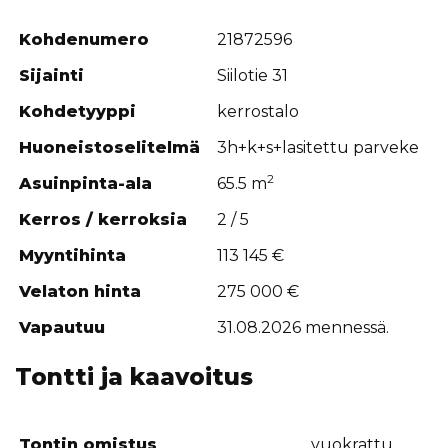
Kohdenumero
21872596
Sijainti
Siilotie 31
Kohdetyyppi
kerrostalo
Huoneistoselitelmä
3h+k+s+lasitettu parveke
2
Asuinpinta-ala
65.5 m
Kerros / kerroksia
2 / 5
Myyntihinta
113 145 €
Velaton hinta
275 000 €
Vapautuu
31.08.2026 mennessä.
Tontti ja kaavoitus
Tontin omistus
vuokrattu