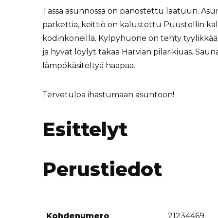
Tässä asunnossa on panostettu laatuun. Asunn
parkettia, keittiö on kalustettu Puustellin kal
kodinkoneilla. Kylpyhuone on tehty tyylikkääk
ja hyvät löylyt takaa Harvian pilarikiuas. Saun
lämpökäsiteltyä haapaa.
Tervetuloa ihastumaan asuntoon!
Esittelyt
Perustiedot
Kohdenumero
21234469