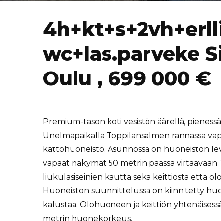
4h+kt+s+2vh+erll
wc+las.parveke Sii
Oulu , 699 000 €
Premium-tason koti vesistön äärellä, pienessä
Unelmapaikalla Toppilansalmen rannassa vap
kattohuoneisto. Asunnossa on huoneiston lev
vapaat näkymät 50 metrin päässä virtaavaan 
liukulasiseinien kautta sekä keittiöstä että o
Huoneiston suunnittelussa on kiinnitetty huo
kalustaa. Olohuoneen ja keittiön yhtenäisessä t
metrin huonekorkeus.