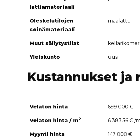
lattiamateriaali
Oleskelutilojen
maalattu
seinämateriaali
Muut säilytystilat
kellarikome
Yleiskunto
uusi
Kustannukset ja 
Velaton hinta
699 000 €
2
Velaton hinta / m
6 383.56 € /
Myynti hinta
147 000 €