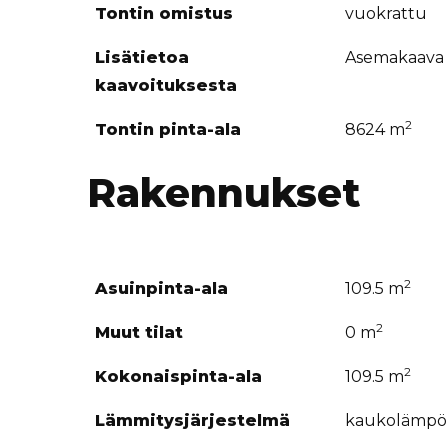
Tontin omistus
vuokrattu
Lisätietoa
Asemakaava
kaavoituksesta
2
Tontin pinta-ala
8624 m
Rakennukset
2
Asuinpinta-ala
109.5 m
2
Muut tilat
0 m
2
Kokonaispinta-ala
109.5 m
Lämmitysjärjestelmä
kaukolämpö