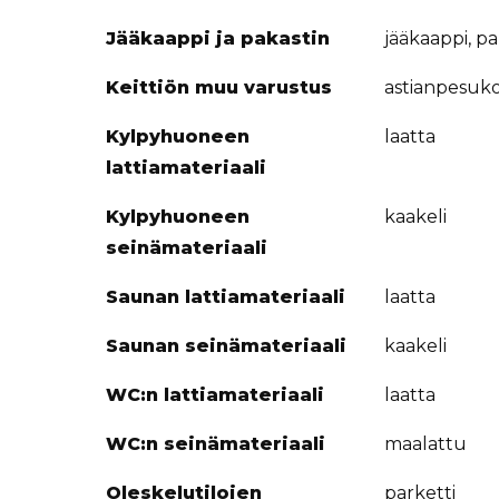
Jääkaappi ja pakastin
jääkaappi, p
Keittiön muu varustus
astianpesukon
Kylpyhuoneen
laatta
lattiamateriaali
Kylpyhuoneen
kaakeli
seinämateriaali
Saunan lattiamateriaali
laatta
Saunan seinämateriaali
kaakeli
WC:n lattiamateriaali
laatta
WC:n seinämateriaali
maalattu
Oleskelutilojen
parketti