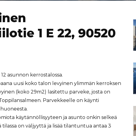
inen
lotie 1 E 22, 90520
 12 asunnon kerrostalossa.
aana uusi koko talon levyinen ylimmän kerroksen
yinen (koko 29m2) lasitettu parveke, josta on
Toppilansalmeen. Parvekkeelle on käynti
lohuoneesta.
miota käytännöllisyyteen ja asunto onkin selkeä
ilassa on väljyyttä ja lisää tilantuntua antaa 3