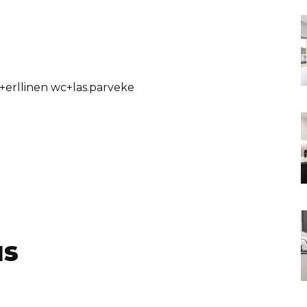
erllinen wc+las.parveke
us