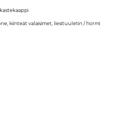
akastekaappi
e, kiinteät valaisimet, liesituuletin / hormi