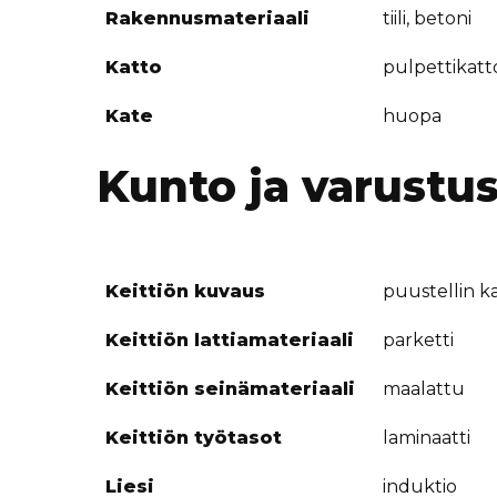
Rakennusmateriaali
tiili, betoni
Katto
pulpettikatt
Kate
huopa
Kunto ja varustu
Keittiön kuvaus
puustellin k
Keittiön lattiamateriaali
parketti
Keittiön seinämateriaali
maalattu
Keittiön työtasot
laminaatti
Liesi
induktio