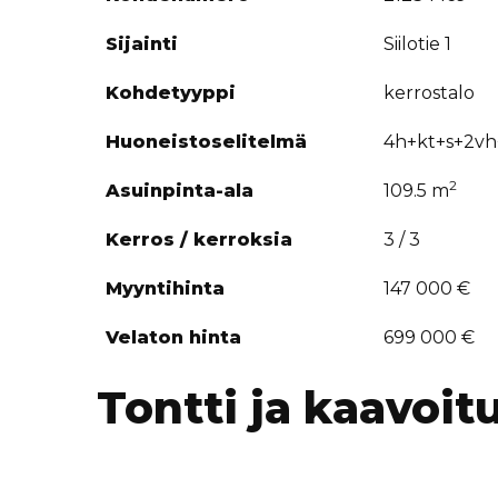
Sijainti
Siilotie 1
Kohdetyyppi
kerrostalo
Huoneistoselitelmä
4h+kt+s+2vh+
2
Asuinpinta-ala
109.5 m
Kerros / kerroksia
3 / 3
Myyntihinta
147 000 €
Velaton hinta
699 000 €
Tontti ja kaavoit